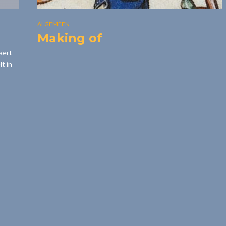
ALGEMEEN
Making of
aert
t in