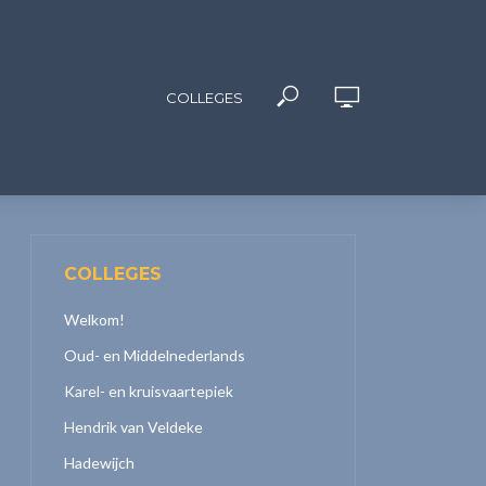
COLLEGES
COLLEGES
Welkom!
Oud- en Middelnederlands
Karel- en kruisvaartepiek
Hendrik van Veldeke
Hadewijch