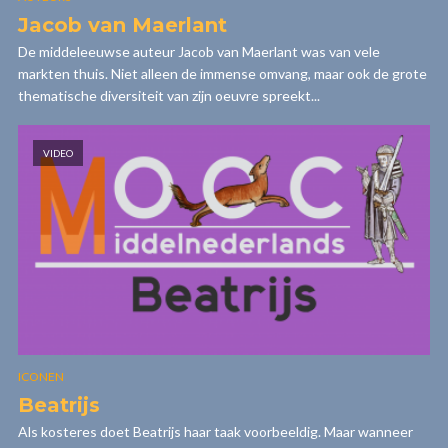
Jacob van Maerlant
De middeleeuwse auteur Jacob van Maerlant was van vele
markten thuis. Niet alleen de immense omvang, maar ook de grote
thematische diversiteit van zijn oeuvre spreekt...
VIDEO
ICONEN
Beatrijs
Als kosteres doet Beatrijs haar taak voorbeeldig. Maar wanneer